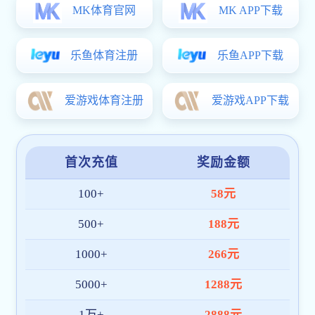
kok网页版:新闻资讯
在管理实践中汲取创新的力量
U8+为成长型kok在线登陆带来什么？
新机遇下的用友转型升级
kok在线登陆两化的深度融合与发展战略的...
走进风暴，飞起来
一切基于创造kok在线登录入口价值
谁是中国市场经济的主角？
技术成为kok在线登陆发展新引擎
kok在线登录入口是这场变革的核心
kok在线登陆互联网化，怎么做？
未来kok在线登陆不仅都是互联网kok在线登陆，也...
kok网页版:联系我们
手机:13981066332
座机:0838-2301150
传真:0838-2301150
QQ:372931490