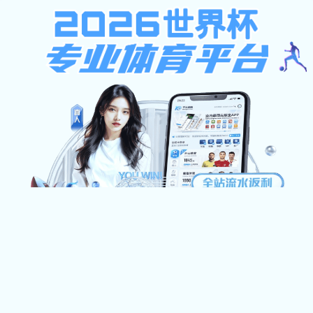
kok网页版
网站首页
kok网页版简介
产品技术
业务流程